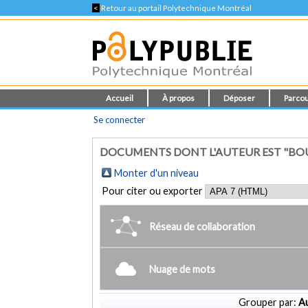
<
Retour au portail Polytechnique Montréal
Accueil
À propos
Déposer
Parcou
Se connecter
DOCUMENTS DONT L'AUTEUR EST "BOU
Monter d'un niveau
Pour citer ou exporter
Réseau de collaboration
Nuage de mots
Grouper par:
Au