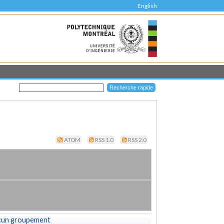
English
ATOM
RSS 1.0
RSS 2.0
cun groupement