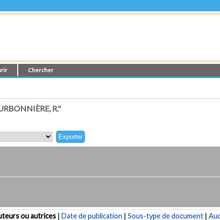
rir
Chercher
RBONNIÈRE, R."
teurs ou autrices
|
Date de publication
|
Sous-type de document
|
Au