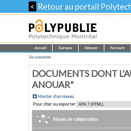
<
Retour au portail Polyte
Accueil
À propos
Déposer
Parcourir
Se connecter
DOCUMENTS DONT L'A
ANOUAR"
Monter d'un niveau
Pour citer ou exporter
Réseau de collaboration