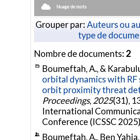
Nuage de mots
Grouper par:
Auteurs ou au
type de docume
Nombre de documents:
2
Boumeftah, A., & Karabulu
orbital dynamics with RF s
orbit proximity threat de
Proceedings
,
2025
(31), 
International Communicat
Conference (ICSSC 2025),
Boumeftah, A., Ben Yahia, O.