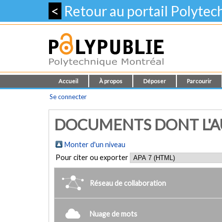
<
Retour au portail Polyte
Accueil
À propos
Déposer
Parcourir
Se connecter
DOCUMENTS DONT L'AUT
Monter d'un niveau
Pour citer ou exporter
Réseau de collaboration
Nuage de mots