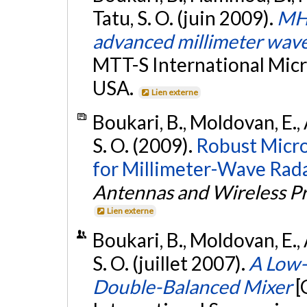
Tatu, S. O. (juin 2009).
MHM
advanced millimeter wav
MTT-S International Mic
USA.
Lien externe
Boukari, B., Moldovan, E., A
S. O. (2009).
Robust Micro
for Millimeter-Wave Rada
Antennas and Wireless Pr
Lien externe
Boukari, B., Moldovan, E., A
S. O. (juillet 2007).
A Low-
Double-Balanced Mixer
[