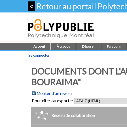
<
Retour au portail Polyte
Accueil
À propos
Déposer
Parcourir
Se connecter
DOCUMENTS DONT L'AU
BOURAIMA"
Monter d'un niveau
Pour citer ou exporter
Réseau de collaboration