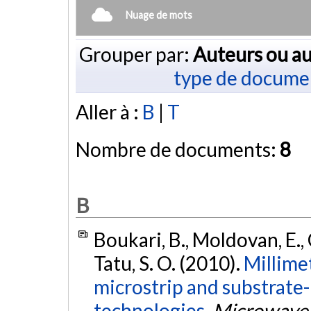
Nuage de mots
Grouper par:
Auteurs ou au
type de docume
Aller à :
B
|
T
Nombre de documents:
8
B
Boukari, B., Moldovan, E., C
Tatu, S. O. (2010).
Millime
microstrip and substrate
technologies.
Microwave 