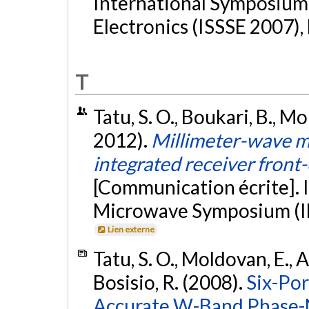
International Symposium 
Electronics (ISSSE 2007)
T
Tatu, S. O., Boukari, B., Mo
2012).
Millimeter-wave mu
integrated receiver front
[Communication écrite]. 
Microwave Symposium (IM
Lien externe
Tatu, S. O., Moldovan, E., A
Bosisio, R. (2008).
Six-Por
Accurate W-Band Phase-