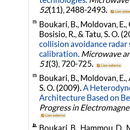
52
(11), 2488-2493.
Lien exte
Boukari, B., Moldovan, E., C
Bosisio, R., & Tatu, S. O. (
collision avoidance radar
calibration.
Microwave and
51
(3), 720-725.
Lien externe
Boukari, B., Moldovan, E., A
S. O. (2009).
A Heterodyne
Architecture Based on Be
Progress in Electromagne
Lien externe
Boukari, B., Hammou, D., M