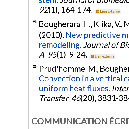
92
(1), 164-174.
Lien externe
Bougherara, H., Klika, V., Ma
(2010).
New predictive m
remodeling.
Journal of Bi
A
,
95
(1), 9-24.
Lien externe
Prud'homme, M., Bougherar
Convection in a vertical 
uniform heat fluxes.
Inte
Transfer
,
46
(20), 3831-38
COMMUNICATION ÉCRI