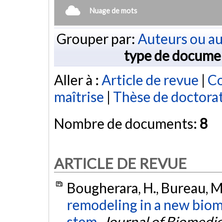
Nuage de mots
Grouper par:
Auteurs ou au
type de docume
Aller à :
Article de revue
|
Co
maîtrise
|
Thèse de doctora
Nombre de documents:
8
ARTICLE DE REVUE
Bougherara, H., Bureau, M.
remodeling in a new bio
stem.
Journal of Biomedic