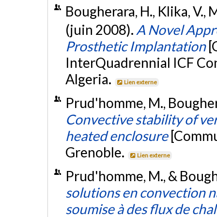
Bougherara, H., Klika, V., Ma
(juin 2008).
A Novel Appr
Prosthetic Implantation
[
InterQuadrennial ICF Con
Algeria.
Lien externe
Prud'homme, M., Bougherar
Convective stability of ver
heated enclosure
[Commun
Grenoble.
Lien externe
Prud'homme, M., & Boughe
solutions en convection na
soumise à des flux de cha