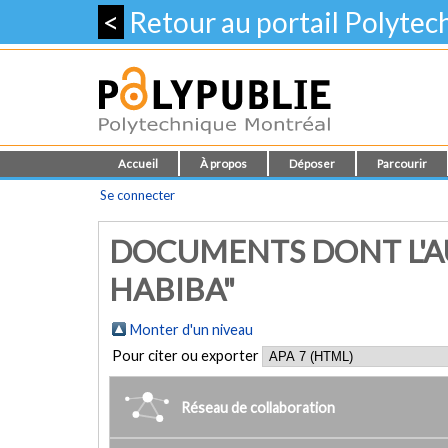
<
Retour au portail Polyte
Accueil
À propos
Déposer
Parcourir
Se connecter
DOCUMENTS DONT L'A
HABIBA"
Monter d'un niveau
Pour citer ou exporter
Réseau de collaboration