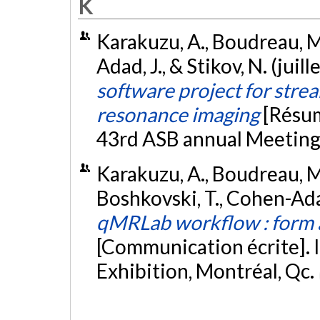
K
Karakuzu, A., Boudreau, M.,
Adad, J., & Stikov, N. (juil
software project for stre
resonance imaging
[Résum
43rd ASB annual Meeting,
Karakuzu, A., Boudreau, M.,
Boshkovski, T., Cohen-Adad
qMRLab workflow : form a
[Communication écrite].
Exhibition, Montréal, Qc.