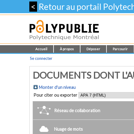
<
Retour au portail Polyte
Accueil
À propos
Déposer
Parcourir
Se connecter
DOCUMENTS DONT L'AU
Monter d'un niveau
Pour citer ou exporter
Réseau de collaboration
Nuage de mots