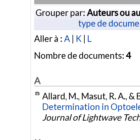
Grouper par:
Auteurs ou au
type de docume
Aller à :
A
|
K
|
L
Nombre de documents:
4
A
Allard, M., Masut, R. A., 
Determination in Optoel
Journal of Lightwave Tec