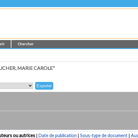
rir
Chercher
CHER, MARIE CAROLE"
teurs ou autrices
|
Date de publication
|
Sous-type de document
|
Au