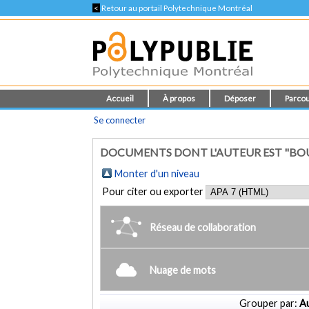
<
Retour au portail Polytechnique Montréal
Accueil
À propos
Déposer
Parcou
Se connecter
DOCUMENTS DONT L'AUTEUR EST "BOU
Monter d'un niveau
Pour citer ou exporter
Réseau de collaboration
Nuage de mots
Grouper par:
Au