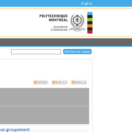
English
ATOM
RSS 1.0
RSS 2.0
cun groupement