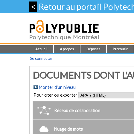
<
Retour au portail Polyte
Accueil
À propos
Déposer
Parcourir
Se connecter
DOCUMENTS DONT L'AU
Monter d'un niveau
Pour citer ou exporter
Réseau de collaboration
Nuage de mots