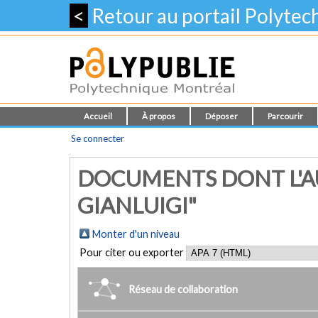
<
Retour au portail Polyte
Accueil
À propos
Déposer
Parcourir
Se connecter
DOCUMENTS DONT L'A
GIANLUIGI"
Monter d'un niveau
Pour citer ou exporter
Réseau de collaboration