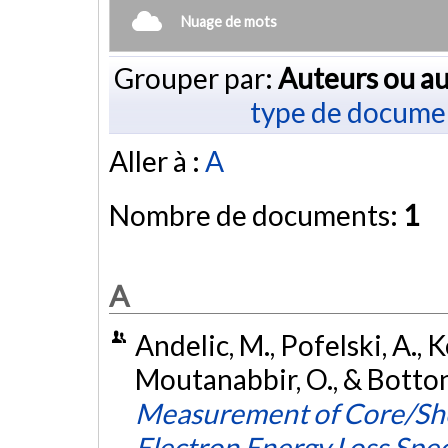
Nuage de mots
Grouper par:
Auteurs ou au
type de docume
Aller à :
A
Nombre de documents:
1
A
Andelic, M., Pofelski, A., Koe
Moutanabbir, O., & Botton,
Measurement of Core/Sh
Electron Energy Loss Spe