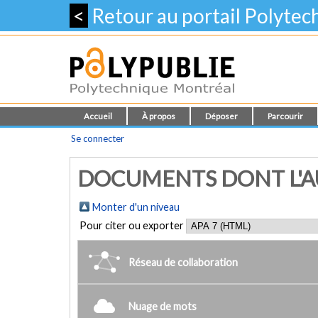
<
Retour au portail Polyte
Accueil
À propos
Déposer
Parcourir
Se connecter
DOCUMENTS DONT L'AU
Monter d'un niveau
Pour citer ou exporter
Réseau de collaboration
Nuage de mots