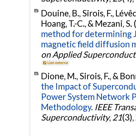
Douine, B., Sirois, F., Lévê
Hoang, T.-C., & Mezani, S.
method for determining J
magnetic field diffusion
on Applied Superconducti
Lien externe
Dione, M., Sirois, F., & Bo
the Impact of Supercondu
Power System Network Pr
Methodology.
IEEE Trans
Superconductivity
,
21
(3)