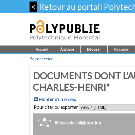
<
Retour au portail Polyte
Accueil
À propos
Déposer
Parcourir
Se connecter
DOCUMENTS DONT L'A
CHARLES-HENRI"
Monter d'un niveau
Pour citer ou exporter
Réseau de collaboration