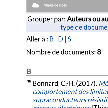
Nuage de mots
Grouper par:
Auteurs ou au
type de docume
Aller à :
B
|
D
|
S
Nombre de documents:
8
B
Bonnard, C.-H. (2017).
Mét
comportement des limiteur
supraconducteurs résistif
réseaux électriques
[Thès