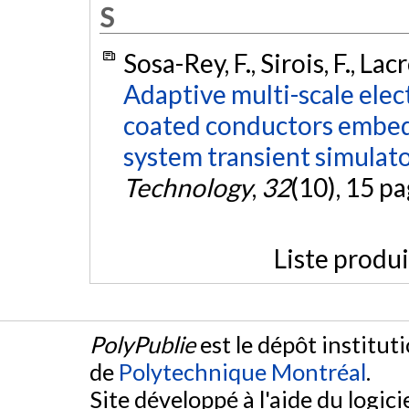
S
Sosa-Rey, F., Sirois, F., La
Adaptive multi-scale el
coated conductors embed
system transient simulato
Technology
,
32
(10), 15 p
Liste produ
PolyPublie
est le dépôt institut
de
Polytechnique Montréal
.
Site développé à l'aide du logicie