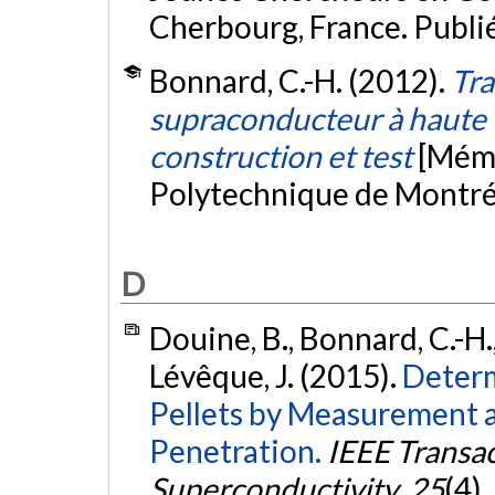
Cherbourg, France. Publi
Bonnard, C.-H. (2012).
Tra
supraconducteur à haute t
construction et test
[Mémo
Polytechnique de Montré
D
Douine, B., Bonnard, C.-H., 
Lévêque, J. (2015).
Determ
Pellets by Measurement a
Penetration.
IEEE Transa
Superconductivity
,
25
(4),