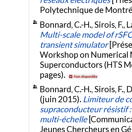
Polytechnique de Montré
Bonnard, C.-H., Sirois, F., L
Multi-scale model of rS
transient simulator
[Prése
Workshop on Numerical M
Superconductors (HTS Mod
pages).
Non disponible
Bonnard, C.-H., Sirois, F., 
(juin 2015).
Limiteur de c
supraconducteur résistif 
multi-échelle
[Communicat
Jeunes Chercheurs en Gén