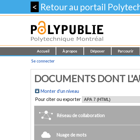
<
Retour au portail Polyte
Accueil
À propos
Déposer
Parcourir
Se connecter
DOCUMENTS DONT L'AUT
Monter d'un niveau
Pour citer ou exporter
Réseau de collaboration
Nuage de mots