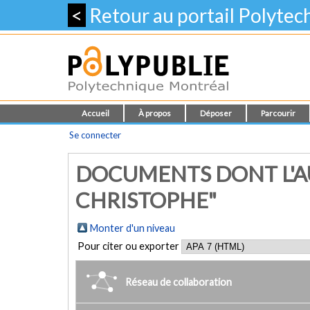
<
Retour au portail Polyte
Accueil
À propos
Déposer
Parcourir
Se connecter
DOCUMENTS DONT L'AU
CHRISTOPHE"
Monter d'un niveau
Pour citer ou exporter
Réseau de collaboration