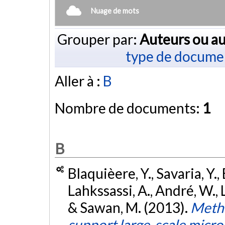
Nuage de mots
Grouper par:
Auteurs ou au
type de docume
Aller à :
B
Nombre de documents:
1
B
Blaquièere, Y., Savaria, Y.,
Lahkssassi, A., André, W.,
& Sawan, M. (2013).
Metho
support large-scale micr