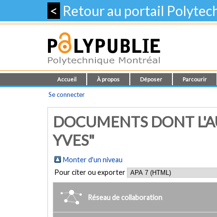
<
Retour au portail Polyte
Accueil
À propos
Déposer
Parcourir
Se connecter
DOCUMENTS DONT L'AU
YVES"
Monter d'un niveau
Pour citer ou exporter
Réseau de collaboration