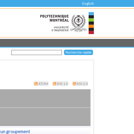
English
ATOM
RSS 1.0
RSS 2.0
cun groupement