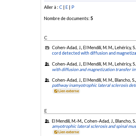
Aller à :
C
|
E
|
P
Nombre de documents:
5
C
Cohen-Adad, J., El Mendili, M. M., Lehéricy, S.,
cord detected with diffusion and magnetiza
Cohen-Adad, J., El Mendili, M. M., Lehéricy, S.,
with diffusion and magnetization transfer i
Cohen-Adad, J., El Mendili, M. M., Blancho, S., 
pathway inamyotrophic lateral sclerosis det
Lien externe
E
El Mendili, M.-M., Cohen-Adad, J., Blancho, S.,
amyotrophic lateral sclerosis and spinal mu
Lien externe