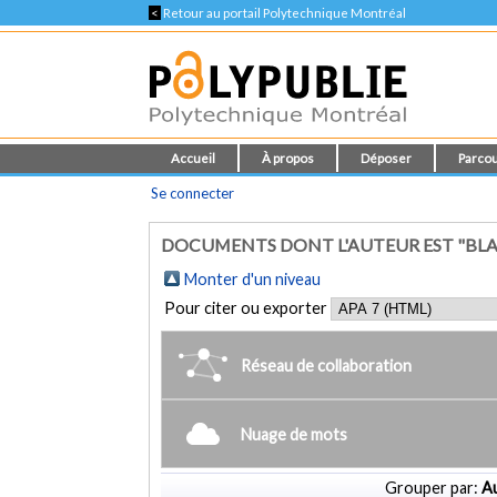
<
Retour au portail Polytechnique Montréal
Accueil
À propos
Déposer
Parcou
Se connecter
DOCUMENTS DONT L'AUTEUR EST "BLA
Monter d'un niveau
Pour citer ou exporter
Réseau de collaboration
Nuage de mots
Grouper par:
Au