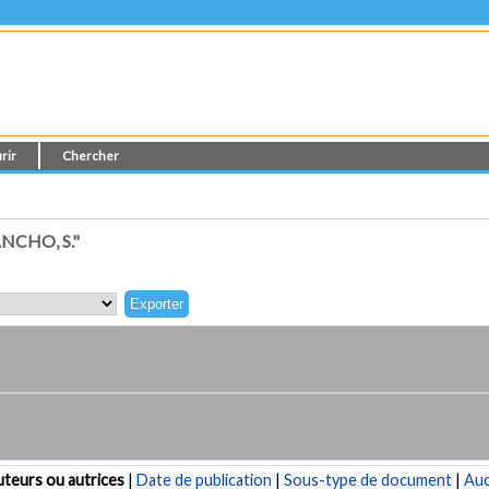
rir
Chercher
NCHO, S."
teurs ou autrices
|
Date de publication
|
Sous-type de document
|
Au