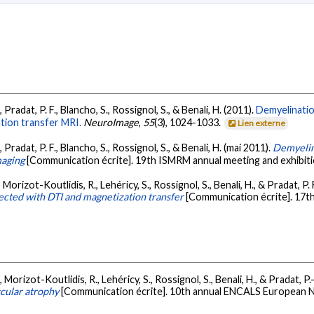
 Pradat, P. F., Blancho, S., Rossignol, S., & Benali, H. (2011).
Demyelinatio
tion transfer MRI.
NeuroImage
,
55
(3), 1024-1033.
Lien externe
 Pradat, P. F., Blancho, S., Rossignol, S., & Benali, H. (mai 2011).
Demyelin
maging
[Communication écrite]. 19th ISMRM annual meeting and exhibit
Morizot-Koutlidis, R., Lehéricy, S., Rossignol, S., Benali, H., & Pradat, P. 
ected with DTI and magnetization transfer
[Communication écrite]. 17
 Morizot-Koutlidis, R., Lehéricy, S., Rossignol, S., Benali, H., & Pradat, P.
scular atrophy
[Communication écrite]. 10th annual ENCALS European Ne