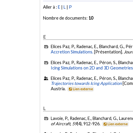
Aller à :
E
|
L
|
P
Nombre de documents:
10
E
Elices Paz, P., Radenac, E., Blanchard, G., Pér
Accretion Simulations.
[Présentation].
Journ
Elices Paz, P., Radenac, E., Péron, S., Blancha
Icing Simulations on 2D and 3D Geometries
Elices Paz, P., Radenac, E., Péron, S., Blancha
Trajectories towards Icing Application
[Comm
Austria.
Lien externe
L
Lavoie, P., Radenac, E., Blanchard, G., Laurend
of Aircraft
,
59
(4), 912-926.
Lien externe