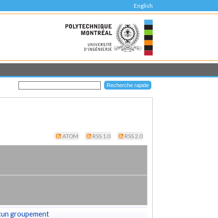
English
ATOM
RSS 1.0
RSS 2.0
cun groupement