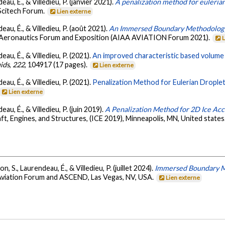
eau, É., & Villedieu, P. (janvier 2021).
A penalization method for euleria
Scitech Forum.
Lien externe
eau, É., & Villedieu, P. (août 2021).
An Immersed Boundary Methodology f
d Aeronautics Forum and Exposition (AIAA AVIATION Forum 2021).
eau, É., & Villedieu, P. (2021).
An improved characteristic based volume 
ids
,
222
, 104917 (17 pages).
Lien externe
eau, É., & Villedieu, P. (2021).
Penalization Method for Eulerian Drople
Lien externe
eau, É., & Villedieu, P. (juin 2019).
A Penalization Method for 2D Ice Acc
ft, Engines, and Structures, (ICE 2019), Minneapolis, MN, United states
n, S., Laurendeau, É., & Villedieu, P. (juillet 2024).
Immersed Boundary Me
Aviation Forum and ASCEND, Las Vegas, NV, USA.
Lien externe