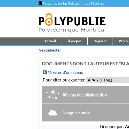
<
Retour au portail Polytechnique Montréal
Accueil
À propos
Déposer
Parcou
Se connecter
DOCUMENTS DONT L'AUTEUR EST "BLA
Monter d'un niveau
Pour citer ou exporter
Réseau de collaboration
Nuage de mots
Grouper par:
Au