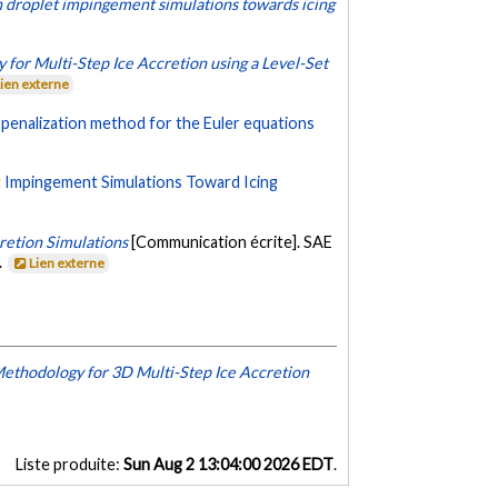
n droplet impingement simulations towards icing
or Multi-Step Ice Accretion using a Level-Set
Lien externe
penalization method for the Euler equations
t Impingement Simulations Toward Icing
retion Simulations
[Communication écrite]. SAE
.
Lien externe
thodology for 3D Multi-Step Ice Accretion
Liste produite:
Sun Aug 2 13:04:00 2026 EDT
.