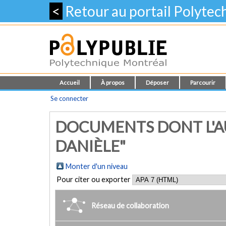
<
Retour au portail Polyte
Accueil
À propos
Déposer
Parcourir
Se connecter
DOCUMENTS DONT L'AU
DANIÈLE"
Monter d'un niveau
Pour citer ou exporter
Réseau de collaboration