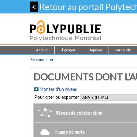
<
Retour au portail Polyte
Accueil
À propos
Déposer
Parcourir
Se connecter
DOCUMENTS DONT L'AU
Monter d'un niveau
Pour citer ou exporter
Réseau de collaboration
Nuage de mots