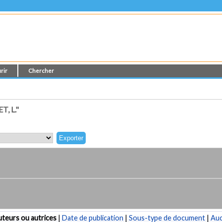
rir
Chercher
, L."
teurs ou autrices
|
Date de publication
|
Sous-type de document
|
Au