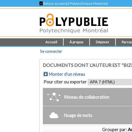
<
Retour au portail Polytechnique Montréal
Accueil
À propos
Déposer
Parcou
Se connecter
DOCUMENTS DONT L'AUTEUR EST "BIZET
Monter d'un niveau
Pour citer ou exporter
Réseau de collaboration
Nuage de mots
Grouper par:
Au