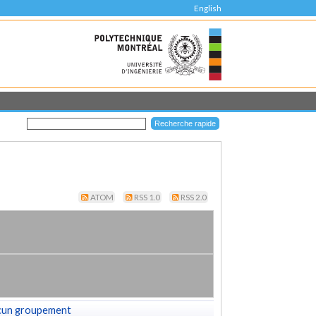
English
ATOM
RSS 1.0
RSS 2.0
cun groupement