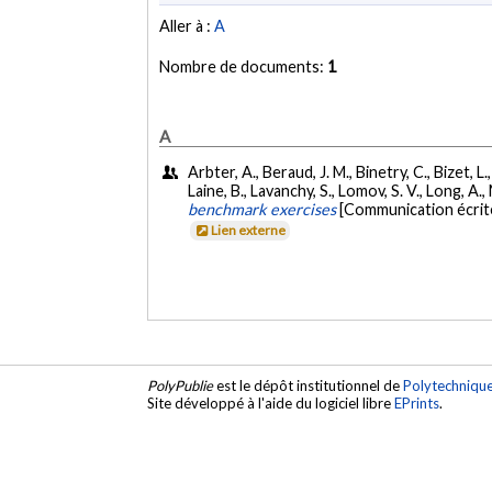
Aller à :
A
Nombre de documents:
1
A
Arbter, A., Beraud, J. M., Binetry, C., Bizet, 
Laine, B., Lavanchy, S., Lomov, S. V., Long, A.,
benchmark exercises
[Communication écrite
Lien externe
PolyPublie
est le dépôt institutionnel de
Polytechniqu
Site développé à l'aide du logiciel libre
EPrints
.