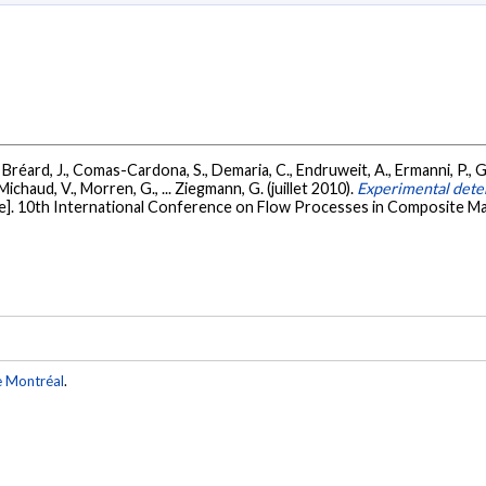
L., Bréard, J., Comas-Cardona, S., Demaria, C., Endruweit, A., Ermanni, P., G
 Michaud, V., Morren, G., ... Ziegmann, G. (juillet 2010).
Experimental determ
]. 10th International Conference on Flow Processes in Composite Mat
e Montréal
.