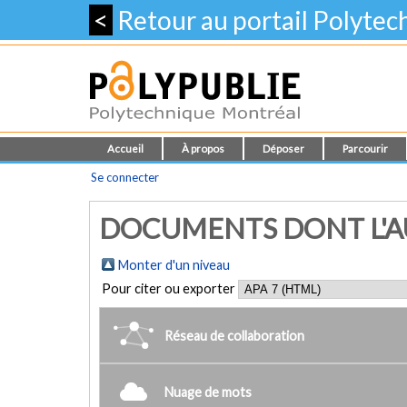
<
Retour au portail Polyte
Accueil
À propos
Déposer
Parcourir
Se connecter
DOCUMENTS DONT L'AU
Monter d'un niveau
Pour citer ou exporter
Réseau de collaboration
Nuage de mots