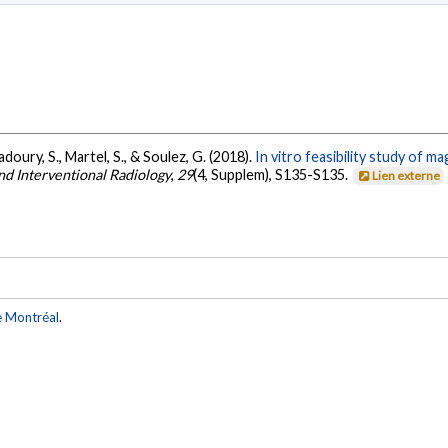
Kadoury, S., Martel, S., & Soulez, G. (2018).
In vitro feasibility study of m
and Interventional Radiology
,
29
(4, Supplem), S135-S135.
Lien externe
e Montréal
.