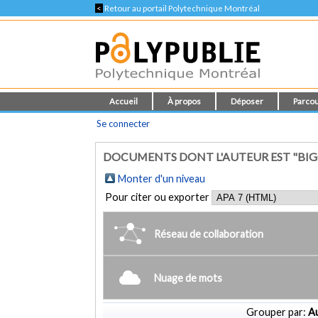
<
Retour au portail Polytechnique Montréal
Accueil
À propos
Déposer
Parcou
Se connecter
DOCUMENTS DONT L'AUTEUR EST "BIGO
Monter d'un niveau
Pour citer ou exporter
Réseau de collaboration
Nuage de mots
Grouper par:
Au