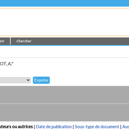
rir
Chercher
T, A."
teurs ou autrices
|
Date de publication
|
Sous-type de document
|
Au