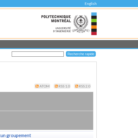
English
ATOM
RSS 1.0
RSS 2.0
cun groupement