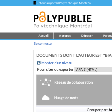
<
Retour au portail Polytechnique Montréal
Accueil
À propos
Déposer
Parcou
Se connecter
DOCUMENTS DONT L'AUTEUR EST "BI
Monter d'un niveau
Pour citer ou exporter
Réseau de collaboration
Nuage de mots
Grouper par:
Au