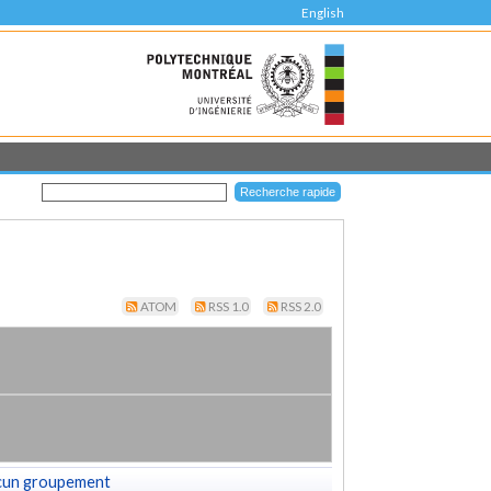
English
ATOM
RSS 1.0
RSS 2.0
cun groupement