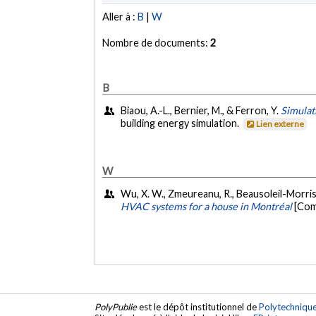
Aller à :
B
|
W
Nombre de documents:
2
B
Biaou, A.-L., Bernier, M., & Ferron, Y.
Simulat
building energy simulation.
Lien externe
W
Wu, X. W., Zmeureanu, R., Beausoleil-Morrison,
HVAC systems for a house in Montréal
[Com
PolyPublie
est le dépôt institutionnel de
Polytechniqu