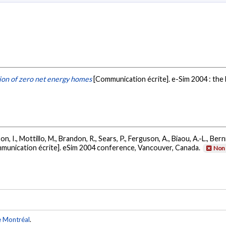
ion of zero net energy homes
[Communication écrite]. e-Sim 2004 : th
 I., Mottillo, M., Brandon, R., Sears, P., Ferguson, A., Biaou, A.-L., Berni
munication écrite]. eSim 2004 conference, Vancouver, Canada.
Non 
e Montréal
.