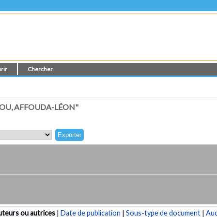
rir
Chercher
AOU, AFFOUDA-LÉON"
teurs ou autrices
|
Date de publication
|
Sous-type de document
|
Au