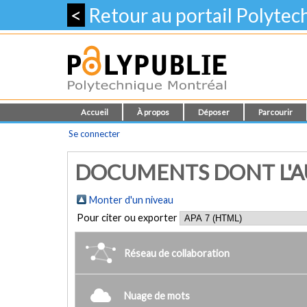
<
Retour au portail Polyte
Accueil
À propos
Déposer
Parcourir
Se connecter
DOCUMENTS DONT L'AUT
Monter d'un niveau
Pour citer ou exporter
Réseau de collaboration
Nuage de mots