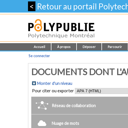
<
Retour au portail Polyte
Accueil
À propos
Déposer
Parcourir
Se connecter
DOCUMENTS DONT L'AU
Monter d'un niveau
Pour citer ou exporter
Réseau de collaboration
Nuage de mots