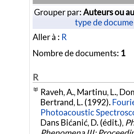
Grouper par:
Auteurs ou au
type de docume
Aller à :
R
Nombre de documents:
1
R
Raveh, A., Martinu, L., Do
Bertrand, L. (1992).
Fouri
Photoacoustic Spectrosc
Dans Bićanić, D. (édit.),
Ph
Phenomena III: Proceeding