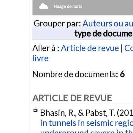
Nuage de mots
Grouper par:
Auteurs ou au
type de docume
Aller à :
Article de revue
|
Co
livre
Nombre de documents:
6
ARTICLE DE REVUE
Bhasin, R., & Pabst, T. (20
in tunnels in seismic regi
underground cavern in th