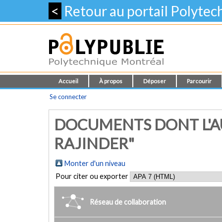
<
Retour au portail Polyte
Accueil
À propos
Déposer
Parcourir
Se connecter
DOCUMENTS DONT L'AU
RAJINDER"
Monter d'un niveau
Pour citer ou exporter
Réseau de collaboration