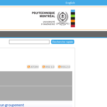
English
ATOM
RSS 1.0
RSS 2.0
cun groupement