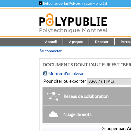
<
Retour au portail Polytechnique Montréal
Accueil
À propos
Déposer
Parcou
Se connecter
DOCUMENTS DONT L'AUTEUR EST "BE
Monter d'un niveau
Pour citer ou exporter
Réseau de collaboration
Nuage de mots
Grouper par:
Au