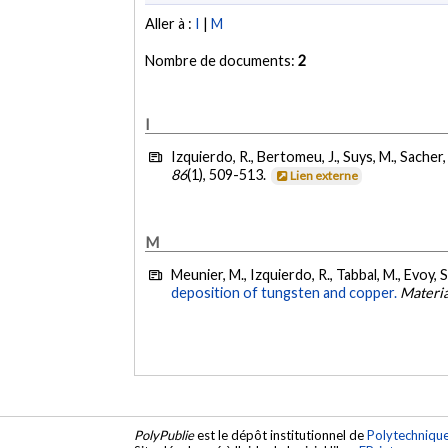
Aller à :
I
|
M
Nombre de documents:
2
I
Izquierdo, R., Bertomeu, J., Suys, M., Sacher,
86
(1), 509-513.
Lien externe
M
Meunier, M., Izquierdo, R., Tabbal, M., Evoy, S
deposition of tungsten and copper.
Materia
PolyPublie
est le dépôt institutionnel de
Polytechniqu