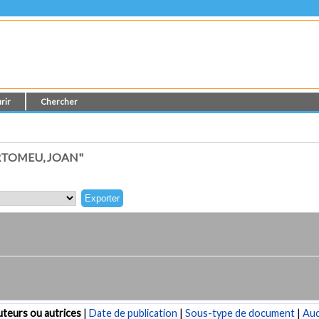
rir
Chercher
RTOMEU, JOAN"
teurs ou autrices
|
Date de publication
|
Sous-type de document
|
Au