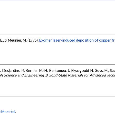
 E., & Meunier, M. (1995).
Excimer laser-induced deposition of copper f
., Desjardins, P., Bernier, M.-H., Bertomeu, J., Elyaagoubi, N., Suys, M., Sa
ls Science and Engineering. B, Solid-State Materials for Advanced Tech
e Montréal
.