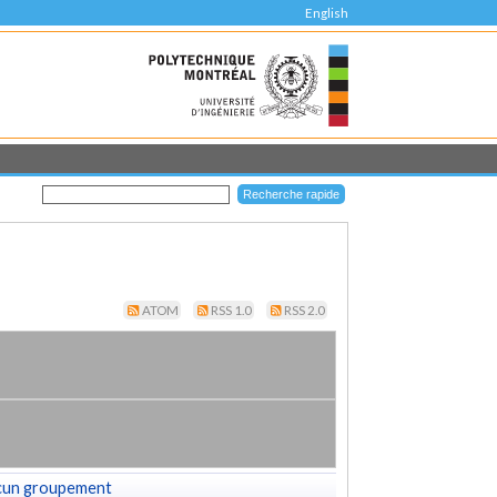
English
ATOM
RSS 1.0
RSS 2.0
cun groupement