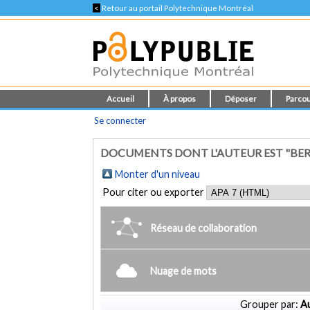
<
Retour au portail Polytechnique Montréal
Accueil
À propos
Déposer
Parcou
Se connecter
DOCUMENTS DONT L'AUTEUR EST "BER
Monter d'un niveau
Pour citer ou exporter
Réseau de collaboration
Nuage de mots
Grouper par:
Au