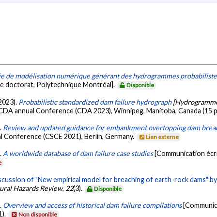
ie de modélisation numérique générant des hydrogrammes probabiliste
e doctorat, Polytechnique Montréal].
Disponible
 2023).
Probabilistic standardized dam failure hydrograph
[Hydrogrammes
 CDA annual Conference (CDA 2023), Winnipeg, Manitoba, Canada (15 
).
Review and updated guidance for embankment overtopping dam brea
al Conference (CSCE 2021), Berlin, Germany.
Lien externe
).
A worldwide database of dam failure case studies
[Communication écri
e
scussion of "New empirical model for breaching of earth-rock dams" b
ural Hazards Review
,
22
(3).
Disponible
).
Overview and access of historical dam failure compilations
[Communica
1).
Non disponible