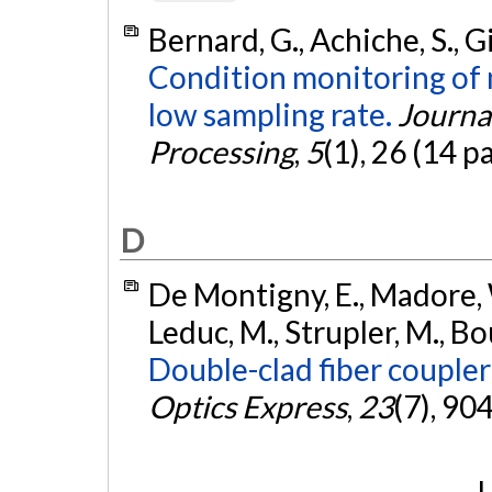
Bernard, G., Achiche, S., Gi
Condition monitoring of
low sampling rate.
Journa
Processing
,
5
(1), 26 (14 p
D
De Montigny, E., Madore, W.
Leduc, M., Strupler, M., B
Double-clad fiber coupler
Optics Express
,
23
(7), 90