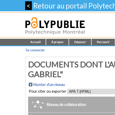
<
Retour au portail Polyte
Accueil
À propos
Déposer
Parcourir
Se connecter
DOCUMENTS DONT L'A
GABRIEL"
Monter d'un niveau
Pour citer ou exporter
Réseau de collaboration