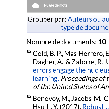
Nuage de mots
Grouper par:
Auteurs ou au
type de docume
Nombre de documents:
10
Gold, B. P., Mas-Herrero, E
Dagher, A., & Zatorre, R. J
errors engage the nucle
learning.
Proceedings of 
of the United States of A
Benovoy, M., Jacobs, M., Che
Hsu, L.-Y. (2017).
Robust U