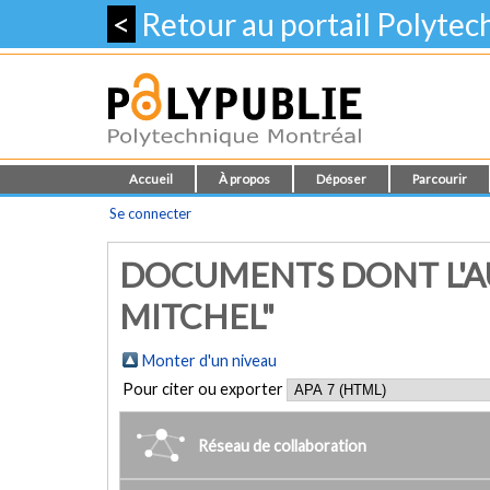
<
Retour au portail Polyte
Accueil
À propos
Déposer
Parcourir
Se connecter
DOCUMENTS DONT L'A
MITCHEL"
Monter d'un niveau
Pour citer ou exporter
Réseau de collaboration