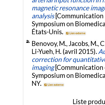
magnetic resonance imag
analysis
[Communication é
Symposium on Biomedical
États-Unis.
Lien externe
Benovoy, M., Jacobs, M., Che
Li-Yueh, H. (avril 2015).
Au
correction for quantitativ
imaging
[Communication é
Symposium on Biomedical
NY.
Lien externe
Liste produ