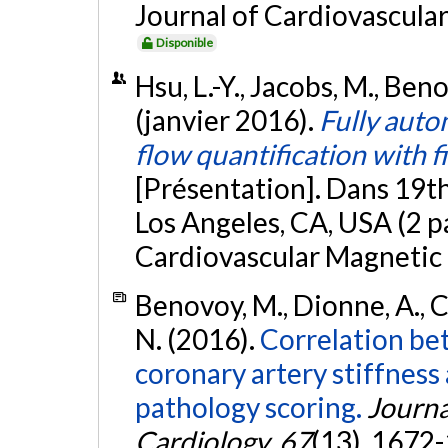
Journal of Cardiovascula
Disponible
Hsu, L.-Y., Jacobs, M., Beno
(janvier 2016).
Fully auto
flow quantification with 
[Présentation]. Dans 19th
Los Angeles, CA, USA (2 p
Cardiovascular Magnetic
Benovoy, M., Dionne, A., Ch
N. (2016).
Correlation be
coronary artery stiffness
pathology scoring.
Journa
Cardiology
,
67
(13), 1672