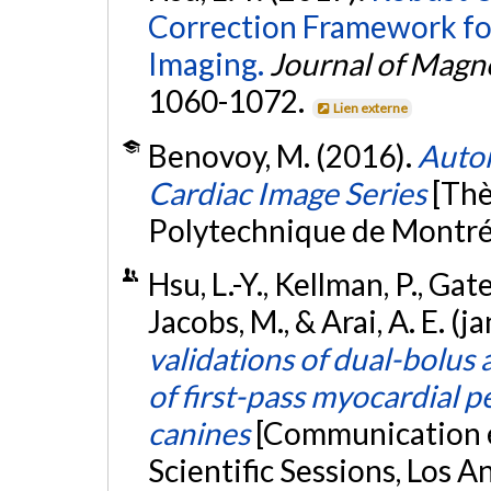
Correction Framework for
Imaging.
Journal of Magn
1060-1072.
Lien externe
Benovoy, M. (2016).
Autom
Cardiac Image Series
[Thè
Polytechnique de Montré
Hsu, L.-Y., Kellman, P., Ga
Jacobs, M., & Arai, A. E. (
validations of dual-bolus
of first-pass myocardial
canines
[Communication é
Scientific Sessions, Los An