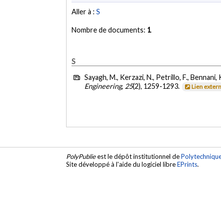
Aller à :
S
Nombre de documents:
1
S
Sayagh, M., Kerzazi, N., Petrillo, F., Bennani,
Engineering
,
25
(2), 1259-1293.
Lien exter
PolyPublie
est le dépôt institutionnel de
Polytechniqu
Site développé à l'aide du logiciel libre
EPrints
.