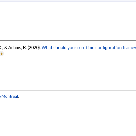
 K., & Adams, B. (2020).
What should your run-time configuration frame
ne
e Montréal
.