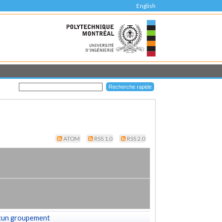
English
ATOM
RSS 1.0
RSS 2.0
cun groupement