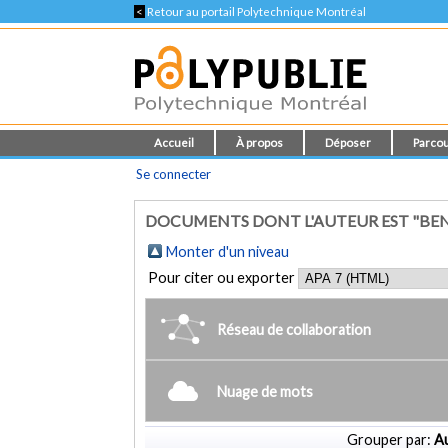
<
Retour au portail Polytechnique Montréal
Accueil
À propos
Déposer
Parcou
Se connecter
DOCUMENTS DONT L'AUTEUR EST "BEN
Monter d'un niveau
Pour citer ou exporter
Réseau de collaboration
Nuage de mots
Grouper par:
Au