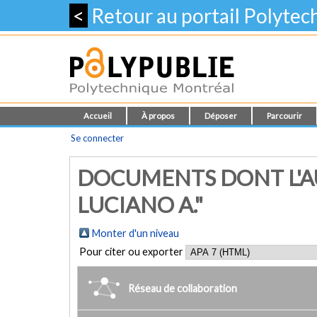
<
Retour au portail Polyte
Accueil
À propos
Déposer
Parcourir
Se connecter
DOCUMENTS DONT L'AU
LUCIANO A."
Monter d'un niveau
Pour citer ou exporter
Réseau de collaboration