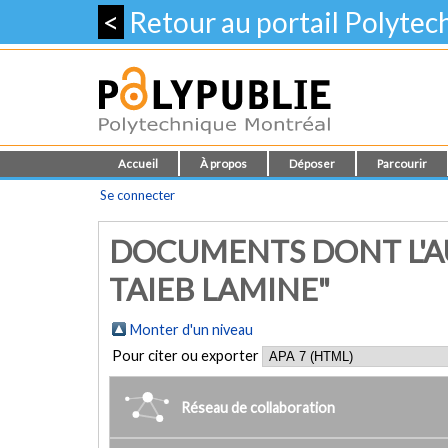
<
Retour au portail Polyte
Accueil
À propos
Déposer
Parcourir
Se connecter
DOCUMENTS DONT L'AU
TAIEB LAMINE"
Monter d'un niveau
Pour citer ou exporter
Réseau de collaboration