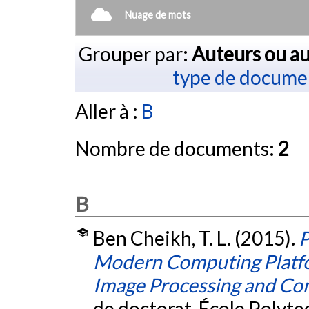
Nuage de mots
Grouper par:
Auteurs ou au
type de docume
Aller à :
B
Nombre de documents:
2
B
Ben Cheikh, T. L. (2015).
P
Modern Computing Platform
Image Processing and Com
de doctorat, École Polyt