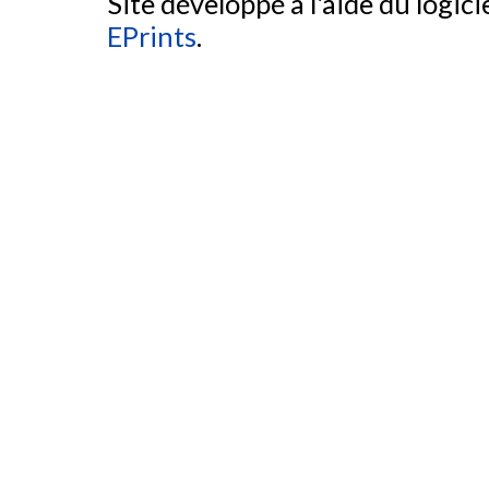
Site développé à l'aide du logicie
EPrints
.