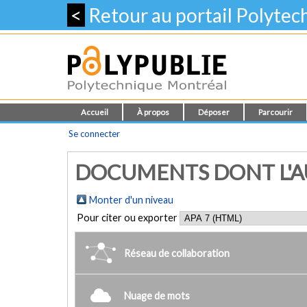
<
Retour au portail Polyte
Accueil
À propos
Déposer
Parcourir
Se connecter
DOCUMENTS DONT L'AU
Monter d'un niveau
Pour citer ou exporter
Réseau de collaboration
Nuage de mots