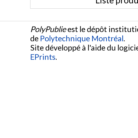
Liste produ
PolyPublie
est le dépôt institut
de
Polytechnique Montréal
.
Site développé à l'aide du logicie
EPrints
.