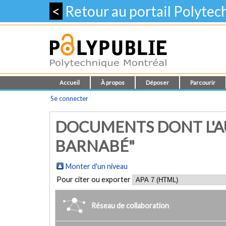
<
Retour au portail Polyte
Accueil
À propos
Déposer
Parcourir
Se connecter
DOCUMENTS DONT L'AU
BARNABÉ"
Monter d'un niveau
Pour citer ou exporter
Réseau de collaboration