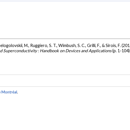
elogolovskii, M., Ruggiero, S. T., Wimbush, S. C., Grilli, F., & Sirois, F. (20
d Superconductivity : Handbook on Devices and Applications
(p. 1-104)
e Montréal
.