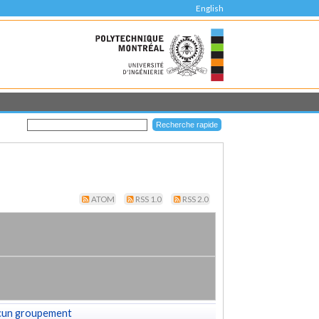
English
ATOM
RSS 1.0
RSS 2.0
cun groupement