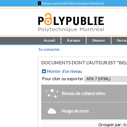
<
Retour au portail Polytechnique Montréal
Accueil
À propos
Déposer
Parcou
Se connecter
DOCUMENTS DONT L'AUTEUR EST "BEL
Monter d'un niveau
Pour citer ou exporter
Réseau de collaboration
Nuage de mots
Grouper par:
Au