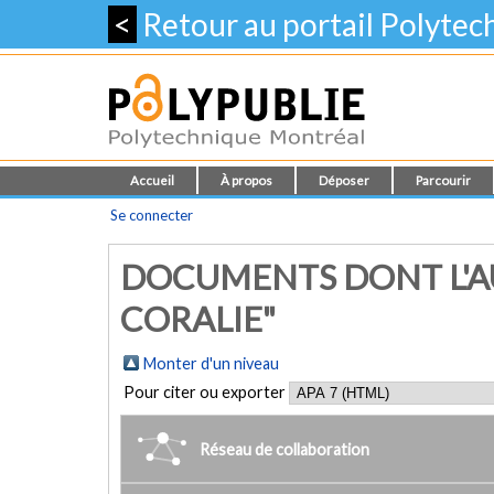
<
Retour au portail Polyte
Accueil
À propos
Déposer
Parcourir
Se connecter
DOCUMENTS DONT L'AU
CORALIE"
Monter d'un niveau
Pour citer ou exporter
Réseau de collaboration