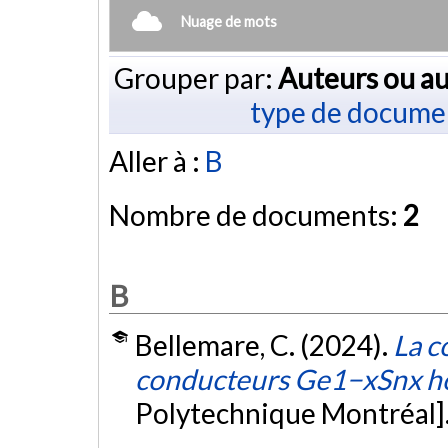
Nuage de mots
Grouper par:
Auteurs ou au
type de docume
Aller à :
B
Nombre de documents:
2
B
Bellemare, C. (2024).
La c
conducteurs Ge1−xSnx ho
Polytechnique Montréal]