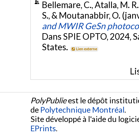
Bellemare, C., Atalla, M. R. 
S., & Moutanabbir, O. (jan
and MWIR GeSn photocon
Dans SPIE OPTO, 2024, Sa
States.
Lien externe
Li
PolyPublie
est le dépôt institut
de
Polytechnique Montréal
.
Site développé à l'aide du logicie
EPrints
.