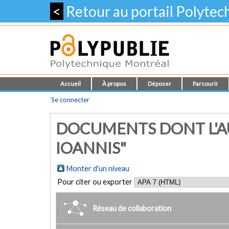
<
Retour au portail Polyte
Accueil
À propos
Déposer
Parcourir
Se connecter
DOCUMENTS DONT L'AU
IOANNIS"
Monter d'un niveau
Pour citer ou exporter
Réseau de collaboration