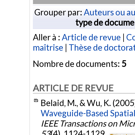
Grouper par:
Auteurs ou au
type de docume
Aller à :
Article de revue
|
Co
maîtrise
|
Thèse de doctora
Nombre de documents:
5
ARTICLE DE REVUE
Belaid, M., & Wu, K. (2005
Waveguide-Based Spatial
IEEE Transactions on Mi
53
(4), 1124-1129.