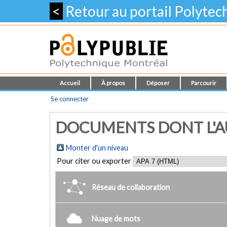
<
Retour au portail Polyte
Accueil
À propos
Déposer
Parcourir
Se connecter
DOCUMENTS DONT L'AU
Monter d'un niveau
Pour citer ou exporter
Réseau de collaboration
Nuage de mots