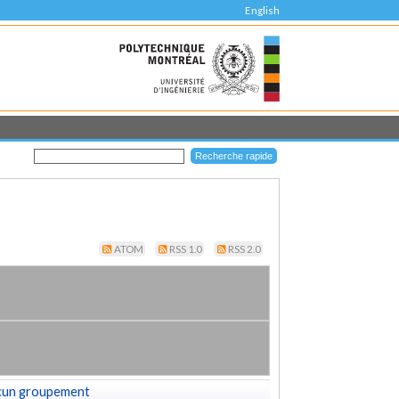
English
ATOM
RSS 1.0
RSS 2.0
cun groupement