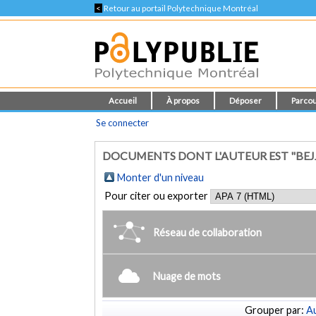
<
Retour au portail Polytechnique Montréal
Accueil
À propos
Déposer
Parcou
Se connecter
DOCUMENTS DONT L'AUTEUR EST "BEJ
Monter d'un niveau
Pour citer ou exporter
Réseau de collaboration
Nuage de mots
Grouper par:
Au