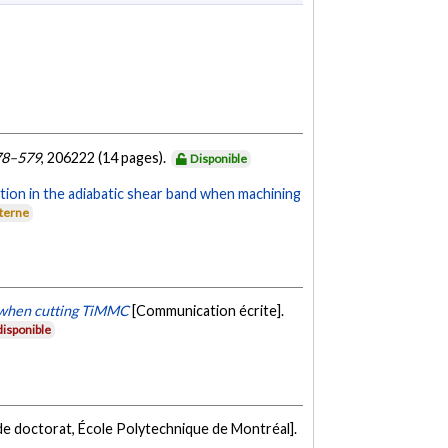
78–579
, 206222 (14 pages).
Disponible
tion in the adiabatic shear band when machining
xterne
n when cutting TiMMC
[Communication écrite].
isponible
de doctorat, École Polytechnique de Montréal].