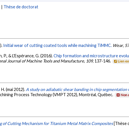
e
|
Thèse de doctorat
).
Initial wear of cutting coated tools while machining TiMMC.
Wear
,
5
on, P., & L'Espérance, G. (2016).
Chip formation and microstructure evolu
onal Journal of Machine Tools and Manufacture
,
109
, 137-146.
Lien e
, H. (mai 2012).
A study on adiabatic shear banding in chip segmentatio
Machining Process Technology (VMPT 2012), Montréal, Québec.
Non d
g of Cutting Mechanism for Titanium Metal Matrix Composites
[Thèse 