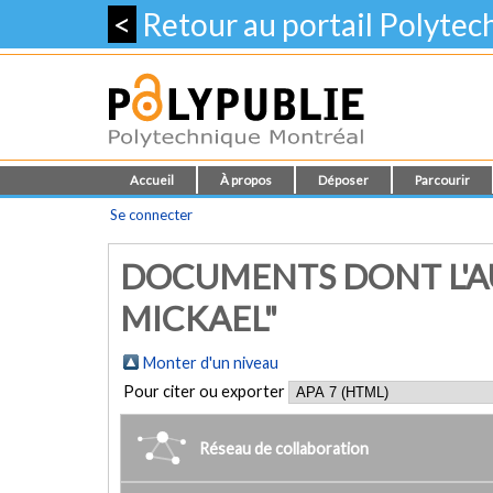
<
Retour au portail Polyte
Accueil
À propos
Déposer
Parcourir
Se connecter
DOCUMENTS DONT L'A
MICKAEL"
Monter d'un niveau
Pour citer ou exporter
Réseau de collaboration