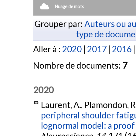
Nuage de mots
Grouper par:
Auteurs ou au
type de docume
Aller à :
2020
|
2017
|
2016
Nombre de documents:
7
2020
Laurent, A., Plamondon, R
peripheral shoulder fatig
lognormal model: a proof
Neuroscience
,
14
, 171 (1