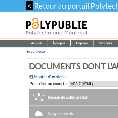
<
Retour au portail Polyte
Accueil
À propos
Déposer
Parcourir
Se connecter
DOCUMENTS DONT L'AU
Monter d'un niveau
Pour citer ou exporter
Réseau de collaboration
Nuage de mots