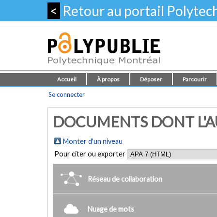
<
Retour au portail Polyte
Accueil
À propos
Déposer
Parcourir
Se connecter
DOCUMENTS DONT L'AU
Monter d'un niveau
Pour citer ou exporter
Réseau de collaboration
Nuage de mots