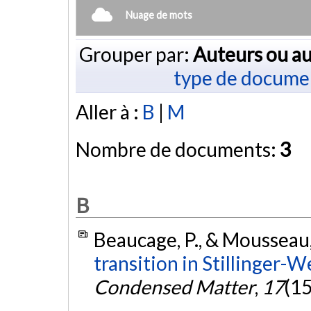
Nuage de mots
Grouper par:
Auteurs ou au
type de docume
Aller à :
B
|
M
Nombre de documents:
3
B
Beaucage, P., & Mousseau,
transition in Stillinger-W
Condensed Matter
,
17
(15