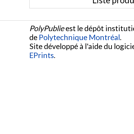
Liste produ
PolyPublie
est le dépôt institut
de
Polytechnique Montréal
.
Site développé à l'aide du logicie
EPrints
.