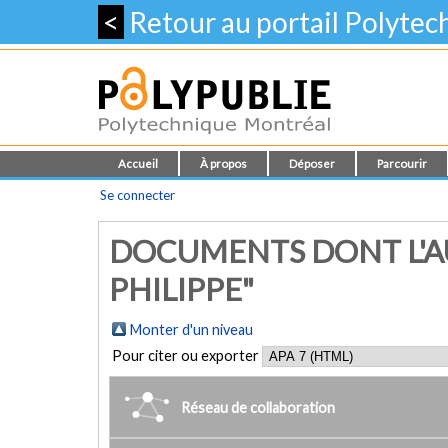
<
Retour au portail Polyte
Accueil
À propos
Déposer
Parcourir
Se connecter
DOCUMENTS DONT L'A
PHILIPPE"
Monter d'un niveau
Pour citer ou exporter
Réseau de collaboration