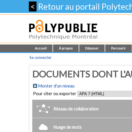
<
Retour au portail Polyte
Accueil
À propos
Déposer
Parcourir
Se connecter
DOCUMENTS DONT L'AUT
Monter d'un niveau
Pour citer ou exporter
Réseau de collaboration
Nuage de mots