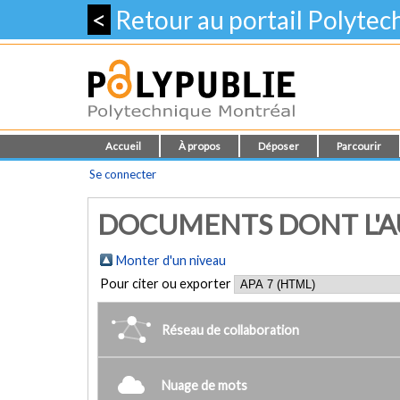
<
Retour au portail Polyte
Accueil
À propos
Déposer
Parcourir
Se connecter
DOCUMENTS DONT L'AUT
Monter d'un niveau
Pour citer ou exporter
Réseau de collaboration
Nuage de mots