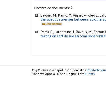
Nombre de documents:
2
Bavoux, M., Kamio, Y., Vigneux-Foley, E., Lafon
therapeutic synergies between radiotherap
Lien externe
Patra, B., Lafontaine, J., Bavoux, M., Zerouali,
testing on soft-tissue sarcoma spheroids t
PolyPublie
est le dépôt institutionnel de
Polytechniqu
Site développé à l'aide du logiciel libre
EPrints
.