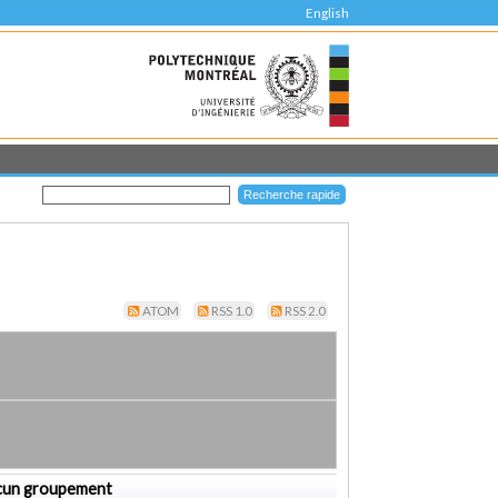
English
ATOM
RSS 1.0
RSS 2.0
cun groupement