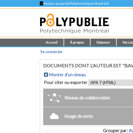
<
Retour au portail Polytechnique Montréal
Accueil
À propos
Déposer
Parcou
Se connecter
DOCUMENTS DONT L'AUTEUR EST "BA
Monter d'un niveau
Pour citer ou exporter
Réseau de collaboration
Nuage de mots
Grouper par:
Au