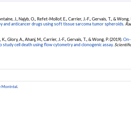
taine, J., Najyb, O., Refet-Mollof, E., Carrier, J.-F., Gervais, T., & Wong, 
y and anticancer drugs using soft tissue sarcoma tumor spheroids.
Ra
 K., Glory, A., Ahanj, M., Carrier, J.-F., Gervais, T., & Wong, P. (2019).
On-
o study cell death using flow cytometry and clonogenic assay.
Scientifi
e Montréal
.