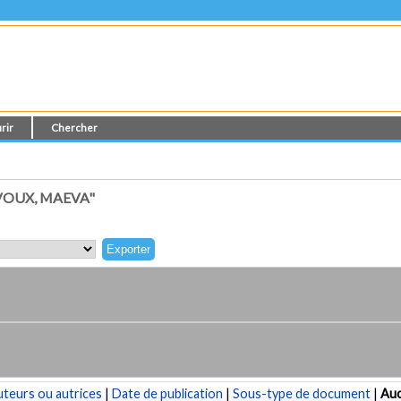
rir
Chercher
VOUX, MAEVA"
teurs ou autrices
|
Date de publication
|
Sous-type de document
|
Au