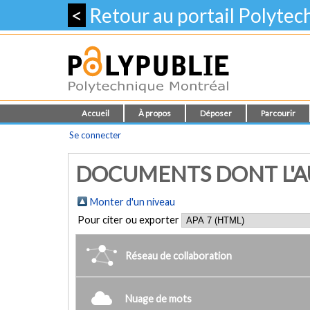
<
Retour au portail Polyte
Accueil
À propos
Déposer
Parcourir
Se connecter
DOCUMENTS DONT L'AU
Monter d'un niveau
Pour citer ou exporter
Réseau de collaboration
Nuage de mots