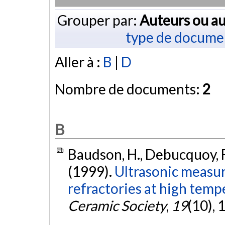
Grouper par:
Auteurs ou au
type de docume
Aller à :
B
|
D
Nombre de documents:
2
B
Baudson, H., Debucquoy, F.
(1999).
Ultrasonic measu
refractories at high temp
Ceramic Society
,
19
(10),