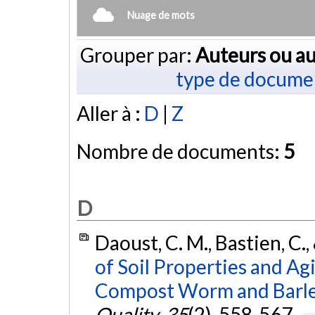
Nuage de mots
Grouper par:
Auteurs ou au
type de docume
Aller à :
D
|
Z
Nombre de documents:
5
D
Daoust, C. M., Bastien, C.
of Soil Properties and Ag
Compost Worm and Barle
Quality
,
35
(2), 558-567.