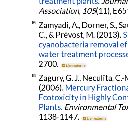
treatment plants.
Journal
Association
,
105
(11), E6
Zamyadi, A., Dorner, S., Sauv
C., & Prévost, M. (2013).
S
cyanobacteria removal eff
water treatment processe
2700.
Lien externe
Zagury, G. J., Neculita, C.-
(2006).
Mercury Fractionat
Ecotoxicity in Highly Con
Plants.
Environmental Tox
1138-1147.
Lien externe