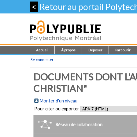
<
Retour au portail Polyte
Accueil
À propos
Déposer
Parcourir
Se connecter
DOCUMENTS DONT L'AU
CHRISTIAN"
Monter d'un niveau
Pour citer ou exporter
Réseau de collaboration