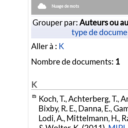
Nuage de mots
Grouper par:
Auteurs ou au
type de docume
Aller à :
K
Nombre de documents:
1
K
Koch, T., Achterberg, T., An
Bixby, R. E., Danna, E., Gam
Lodi, A., Mittelmann, H., Ral
& Wolter, K. (2011).
MIPLI