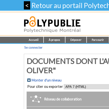
<
Retour au portail Polyte
Accueil
À propos
Déposer
Parcourir
Se connecter
DOCUMENTS DONT L'AU
OLIVER"
Monter d'un niveau
Pour citer ou exporter
Réseau de collaboration