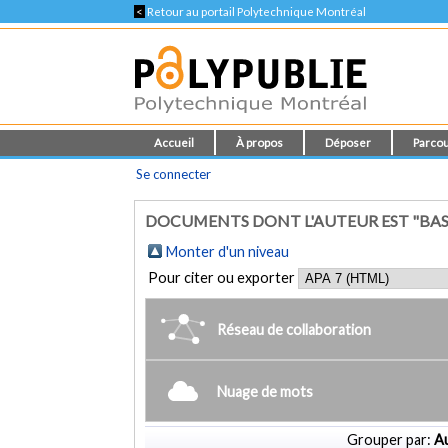
<
Retour au portail Polytechnique Montréal
Accueil
À propos
Déposer
Parcou
Se connecter
DOCUMENTS DONT L'AUTEUR EST "BAST
Monter d'un niveau
Pour citer ou exporter
Réseau de collaboration
Nuage de mots
Grouper par:
Au