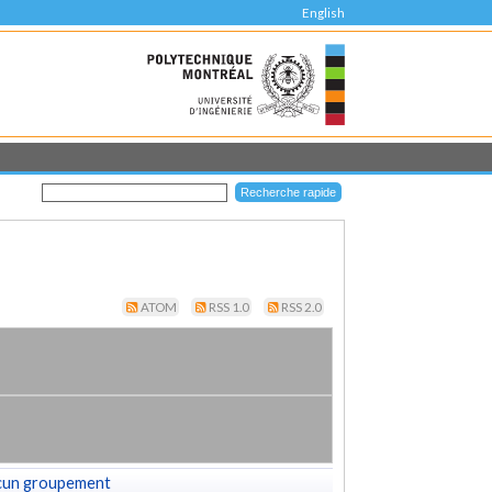
English
ATOM
RSS 1.0
RSS 2.0
cun groupement