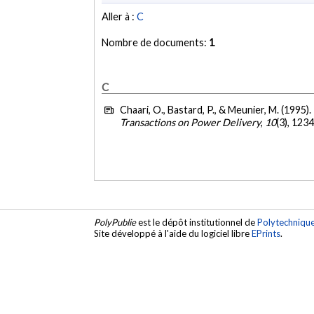
Aller à :
C
Nombre de documents:
1
C
Chaari, O., Bastard, P., & Meunier, M. (1995).
Transactions on Power Delivery
,
10
(3), 123
PolyPublie
est le dépôt institutionnel de
Polytechniqu
Site développé à l'aide du logiciel libre
EPrints
.