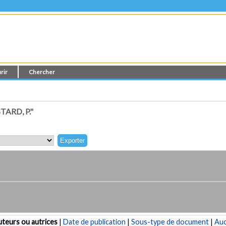
rir
Chercher
ARD, P."
teurs ou autrices
|
Date de publication
|
Sous-type de document
|
Au